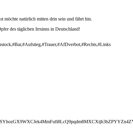
 möchte natürlich mitten drin sein und fährt hin.
pfer des täglichen Irrsinns in Deutschland!
stock,#Bar,#Aufstieg,#Trauer,#AfDverbot,#Rechts,#Links
oSYhozGX9WXCJek4MmFufi8LcQ9pqdm8MXCXtjh3bZPYYZn4ZY