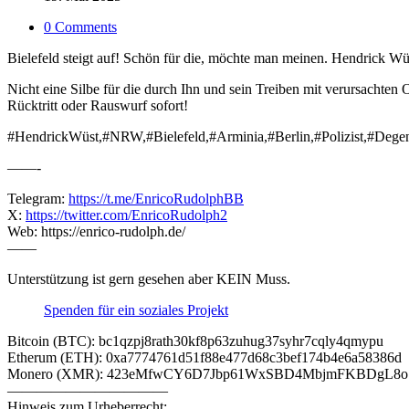
0 Comments
Bielefeld steigt auf! Schön für die, möchte man meinen. Hendrick Wüst
Nicht eine Silbe für die durch Ihn und sein Treiben mit verursachten O
Rücktritt oder Rauswurf sofort!
#HendrickWüst,#NRW,#Bielefeld,#Arminia,#Berlin,#Polizist,#Degen
——-
Telegram:
https://t.me/EnricoRudolphBB
X:
https://twitter.com/EnricoRudolph2
Web: https://enrico-rudolph.de/
——
Unterstützung ist gern gesehen aber KEIN Muss.
Spenden für ein soziales Projekt
Bitcoin (BTC): bc1qzpj8rath30kf8p63zuhug37syhr7cqly4qmypu
Etherum (ETH): 0xa7774761d51f88e477d68c3bef174b4e6a58386d
Monero (XMR): 423eMfwCY6D7Jbp61WxSBD4MbjmFKBDgL8
———————————
Hinweis zum Urheberrecht: