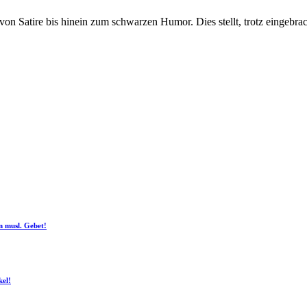
on Satire bis hinein zum schwarzen Humor. Dies stellt, trotz eingebra
n musl. Gebet!
kel!