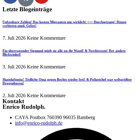
Letzte Blogeinträge
Unfassbare Zahlen! Das kosten Migranten uns wirklich! +++ Durchsetzung! Dänen
verbieten musl. Gebet!
7. Juli 2026
Keine Kommentare
Ein überragender Sigmund spielt sie alle an die Wand! & Nordstream! Der andere
Blickwinkel!
3. Juli 2026
Keine Kommentare
Skandaljustiz! Tödliche Oma gegen Rechts wieder frei! & Polizeichef war weltgrößter
Drogenbaron!
2. Juli 2026
Keine Kommentare
Kontakt
Enrico Rudolph.
CAYA Postbox 760390 96035 Bamberg
info@enrico-rudolph.de