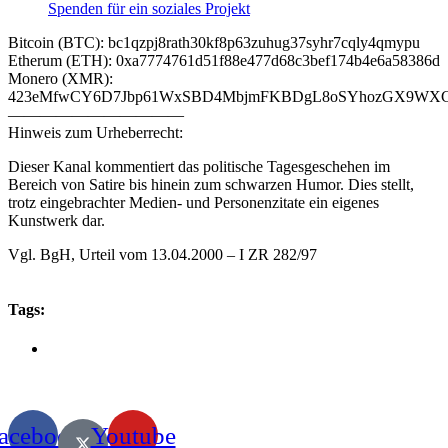
Spenden für ein soziales Projekt
Bitcoin (BTC): bc1qzpj8rath30kf8p63zuhug37syhr7cqly4qmypu
Etherum (ETH): 0xa7774761d51f88e477d68c3bef174b4e6a58386d
Monero (XMR):
423eMfwCY6D7Jbp61WxSBD4MbjmFKBDgL8oSYhozGX9WXCJ
———————————
Hinweis zum Urheberrecht:
Dieser Kanal kommentiert das politische Tagesgeschehen im
Bereich von Satire bis hinein zum schwarzen Humor. Dies stellt,
trotz eingebrachter Medien- und Personenzitate ein eigenes
Kunstwerk dar.
Vgl. BgH, Urteil vom 13.04.2000 – I ZR 282/97
Tags:
acebook
Youtube