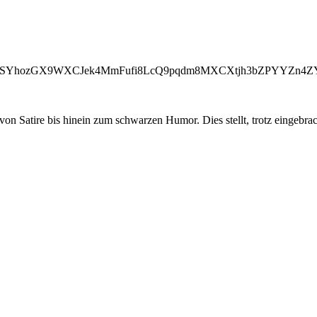
oSYhozGX9WXCJek4MmFufi8LcQ9pqdm8MXCXtjh3bZPYYZn4ZY
on Satire bis hinein zum schwarzen Humor. Dies stellt, trotz eingebra