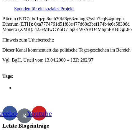
Spenden für ein soziales Projekt
Bitcoin (BTC): bc1qzpj8rath30kf8p63zuhug37syhr7cqly4qmypu
Etherum (ETH): 0xa7774761d51f88e477d68c3bef174b4e6a58386d
Monero (XMR): 423eMfwCY6D7Jbp61WxSBD4MbjmFKBDgL8
———————————
Hinweis zum Urheberrecht:
Dieser Kanal kommentiert das politische Tagesgeschehen im Bereich v
Vgl. BgH, Urteil vom 13.04.2000 – I ZR 282/97
Tags:
acebook
Youtube
Letzte Blogeinträge