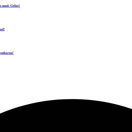
n musl. Gebet!
kel!
ogenbaron!