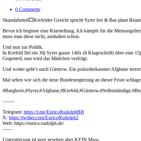
0 Comments
Skandalurteil💥Krefelder Gericht spricht Syrer frei & Bas plant Beamt
Bevor ich beginne eine Klarstellung. Ich kämpfe für die Meinungsfrei
muss man diese nicht, aushalten schon.
Und nun zur Politik.
In Krefeld fiel ein 30j Syrer ganze 140x (lt Klageschrift) über eine 1
Gegenteil, nun wird das Mädchen verfolgt.
Und weiter geht’s nach Güstrow. Ein polizeibekannter Afghane terror
Mal sehen wie sich die neue Bundesregierung an dieser Front schlage
#Barghorn,#Syrer,#Afghane,#Krefeld,#Güstrow,#Selbstständige,#Be
——-
Telegram:
https://t.me/EnricoRudolphBB
X:
https://twitter.com/EnricoRudolph2
Web: https://enrico-rudolph.de/
——
Unterstützung ist gern gesehen aber KEIN Muss.