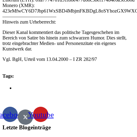
Monero (XMR):
423eMfwCY6D7Jbp61WxSBD4MbjmFKBDgL8oSYhozGX9WXCJ
———————————
Hinweis zum Urheberrecht:
Dieser Kanal kommentiert das politische Tagesgeschehen im
Bereich von Satire bis hinein zum schwarzen Humor. Dies stellt,
trotz eingebrachter Medien- und Personenzitate ein eigenes
Kunstwerk dar.
Vgl. BgH, Urteil vom 13.04.2000 – I ZR 282/97
Tags:
acebook
Youtube
Letzte Blogeinträge