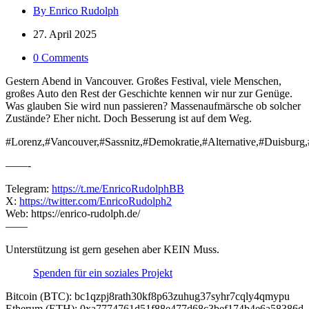
By Enrico Rudolph
27. April 2025
0 Comments
Gestern Abend in Vancouver. Großes Festival, viele Menschen,
großes Auto den Rest der Geschichte kennen wir nur zur Genüge.
Was glauben Sie wird nun passieren? Massenaufmärsche ob solcher
Zustände? Eher nicht. Doch Besserung ist auf dem Weg.
#Lorenz,#Vancouver,#Sassnitz,#Demokratie,#Alternative,#Duisburg
——-
Telegram:
https://t.me/EnricoRudolphBB
X:
https://twitter.com/EnricoRudolph2
Web: https://enrico-rudolph.de/
——
Unterstützung ist gern gesehen aber KEIN Muss.
Spenden für ein soziales Projekt
Bitcoin (BTC): bc1qzpj8rath30kf8p63zuhug37syhr7cqly4qmypu
Etherum (ETH): 0xa7774761d51f88e477d68c3bef174b4e6a58386d