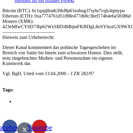
Spenden für ein soziales Projekt
Bitcoin (BTC): bc1qzpj8rath30kf8p63zuhug37syhr7cqly4qmypu
Etherum (ETH): 0xa7774761d51f88e477d68c3bef174b4e6a58386d
Monero (XMR):
423eMfwCY6D7Jbp61WxSBD4MbjmFKBDgL8oSYhozGX9WXCJ
———————————
Hinweis zum Urheberrecht:
Dieser Kanal kommentiert das politische Tagesgeschehen im
Bereich von Satire bis hinein zum schwarzen Humor. Dies stellt,
trotz eingebrachter Medien- und Personenzitate ein eigenes
Kunstwerk dar.
Vgl. BgH, Urteil vom 13.04.2000 – I ZR 282/97
Tags:
acebook
Youtube