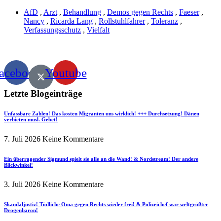
AfD
,
Arzt
,
Behandlung
,
Demos gegen Rechts
,
Faeser
,
Nancy
,
Ricarda Lang
,
Rollstuhlfahrer
,
Toleranz
,
Verfassungsschutz
,
Vielfalt
acebook
Youtube
Letzte Blogeinträge
Unfassbare Zahlen! Das kosten Migranten uns wirklich! +++ Durchsetzung! Dänen
verbieten musl. Gebet!
7. Juli 2026
Keine Kommentare
Ein überragender Sigmund spielt sie alle an die Wand! & Nordstream! Der andere
Blickwinkel!
3. Juli 2026
Keine Kommentare
Skandaljustiz! Tödliche Oma gegen Rechts wieder frei! & Polizeichef war weltgrößter
Drogenbaron!