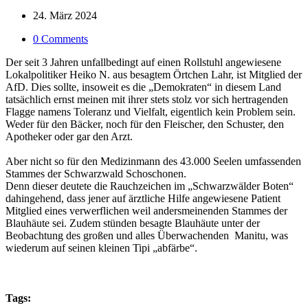
24. März 2024
0 Comments
Der seit 3 Jahren unfallbedingt auf einen Rollstuhl angewiesene
Lokalpolitiker Heiko N. aus besagtem Örtchen Lahr, ist Mitglied der
AfD. Dies sollte, insoweit es die „Demokraten“ in diesem Land
tatsächlich ernst meinen mit ihrer stets stolz vor sich hertragenden
Flagge namens Toleranz und Vielfalt, eigentlich kein Problem sein.
Weder für den Bäcker, noch für den Fleischer, den Schuster, den
Apotheker oder gar den Arzt.
Aber nicht so für den Medizinmann des 43.000 Seelen umfassenden
Stammes der Schwarzwald Schoschonen.
Denn dieser deutete die Rauchzeichen im „Schwarzwälder Boten“
dahingehend, dass jener auf ärztliche Hilfe angewiesene Patient
Mitglied eines verwerflichen weil andersmeinenden Stammes der
Blauhäute sei. Zudem stünden besagte Blauhäute unter der
Beobachtung des großen und alles Überwachenden Manitu, was
wiederum auf seinen kleinen Tipi „abfärbe“.
Tags: