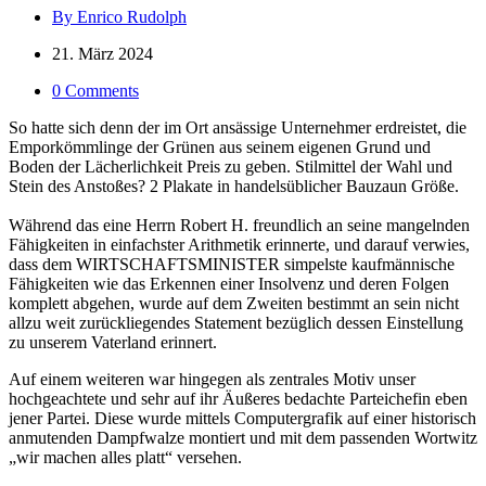
By Enrico Rudolph
21. März 2024
0 Comments
So hatte sich denn der im Ort ansässige Unternehmer erdreistet, die
Emporkömmlinge der Grünen aus seinem eigenen Grund und
Boden der Lächerlichkeit Preis zu geben. Stilmittel der Wahl und
Stein des Anstoßes? 2 Plakate in handelsüblicher Bauzaun Größe.
Während das eine Herrn Robert H. freundlich an seine mangelnden
Fähigkeiten in einfachster Arithmetik erinnerte, und darauf verwies,
dass dem WIRTSCHAFTSMINISTER simpelste kaufmännische
Fähigkeiten wie das Erkennen einer Insolvenz und deren Folgen
komplett abgehen, wurde auf dem Zweiten bestimmt an sein nicht
allzu weit zurückliegendes Statement bezüglich dessen Einstellung
zu unserem Vaterland erinnert.
Auf einem weiteren war hingegen als zentrales Motiv unser
hochgeachtete und sehr auf ihr Äußeres bedachte Parteichefin eben
jener Partei. Diese wurde mittels Computergrafik auf einer historisch
anmutenden Dampfwalze montiert und mit dem passenden Wortwitz
„wir machen alles platt“ versehen.