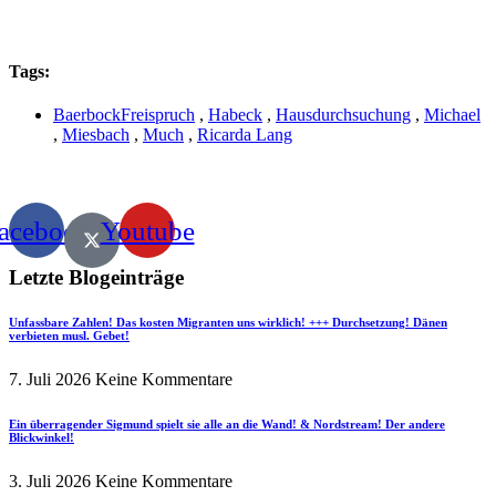
Tags:
BaerbockFreispruch
,
Habeck
,
Hausdurchsuchung
,
Michael
,
Miesbach
,
Much
,
Ricarda Lang
acebook
Youtube
Letzte Blogeinträge
Unfassbare Zahlen! Das kosten Migranten uns wirklich! +++ Durchsetzung! Dänen
verbieten musl. Gebet!
7. Juli 2026
Keine Kommentare
Ein überragender Sigmund spielt sie alle an die Wand! & Nordstream! Der andere
Blickwinkel!
3. Juli 2026
Keine Kommentare