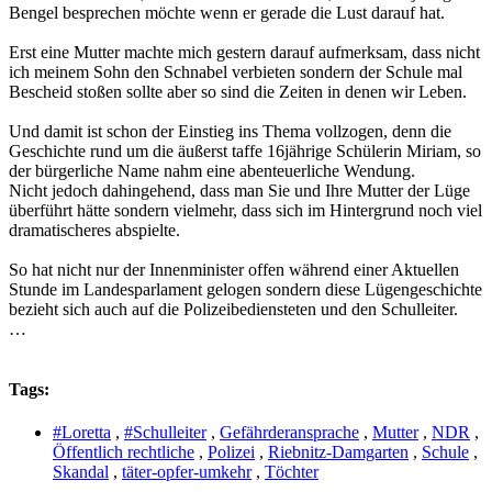
Bengel besprechen möchte wenn er gerade die Lust darauf hat.
Erst eine Mutter machte mich gestern darauf aufmerksam, dass nicht
ich meinem Sohn den Schnabel verbieten sondern der Schule mal
Bescheid stoßen sollte aber so sind die Zeiten in denen wir Leben.
Und damit ist schon der Einstieg ins Thema vollzogen, denn die
Geschichte rund um die äußerst taffe 16jährige Schülerin Miriam, so
der bürgerliche Name nahm eine abenteuerliche Wendung.
Nicht jedoch dahingehend, dass man Sie und Ihre Mutter der Lüge
überführt hätte sondern vielmehr, dass sich im Hintergrund noch viel
dramatischeres abspielte.
So hat nicht nur der Innenminister offen während einer Aktuellen
Stunde im Landesparlament gelogen sondern diese Lügengeschichte
bezieht sich auch auf die Polizeibediensteten und den Schulleiter.
…
Tags:
#Loretta
,
#Schulleiter
,
Gefährderansprache
,
Mutter
,
NDR
,
Öffentlich rechtliche
,
Polizei
,
Riebnitz-Damgarten
,
Schule
,
Skandal
,
täter-opfer-umkehr
,
Töchter