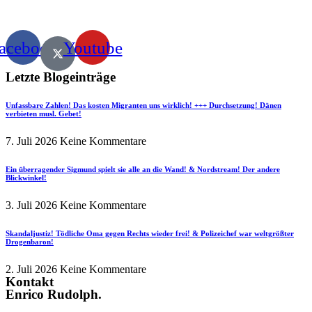
acebook
Youtube
Letzte Blogeinträge
Unfassbare Zahlen! Das kosten Migranten uns wirklich! +++ Durchsetzung! Dänen
verbieten musl. Gebet!
7. Juli 2026
Keine Kommentare
Ein überragender Sigmund spielt sie alle an die Wand! & Nordstream! Der andere
Blickwinkel!
3. Juli 2026
Keine Kommentare
Skandaljustiz! Tödliche Oma gegen Rechts wieder frei! & Polizeichef war weltgrößter
Drogenbaron!
2. Juli 2026
Keine Kommentare
Kontakt
Enrico Rudolph.