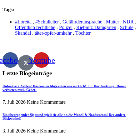
Tags:
#Loretta
,
#Schulleiter
,
Gefährderansprache
,
Mutter
,
NDR
,
Öffentlich rechtliche
,
Polizei
,
Riebnitz-Damgarten
,
Schule
,
Skandal
,
täter-opfer-umkehr
,
Töchter
acebook
Youtube
Letzte Blogeinträge
Unfassbare Zahlen! Das kosten Migranten uns wirklich! +++ Durchsetzung! Dänen
verbieten musl. Gebet!
7. Juli 2026
Keine Kommentare
Ein überragender Sigmund spielt sie alle an die Wand! & Nordstream! Der andere
Blickwinkel!
3. Juli 2026
Keine Kommentare