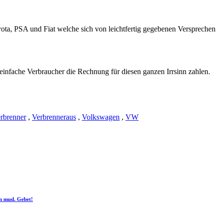
ta, PSA und Fiat welche sich von leichtfertig gegebenen Versprechen 
einfache Verbraucher die Rechnung für diesen ganzen Irrsinn zahlen.
rbrenner
,
Verbrenneraus
,
Volkswagen
,
VW
n musl. Gebet!