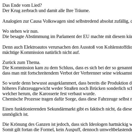
Das Ende vom Lied?
Der Krug zerbrach und damit alle Ihre Träume.
Analogien zur Causa Volkswagen sind selbstredend absolut zufälli
Wo stehen wir nun.
Die besagte Abstimmung im Parlament der EU machte mit diesem künst
Denn auch Elektroautos verursachen den Ausstoß von Kohlenstoffdioxi
mächtige Kommission natürlich nicht auf.
Zurück zum Thema.
Die Kommission kam zu dem Schluss, dass es sich bei der so genannte
dass man mit fortschreitendem Verbot der Verbrenner seine wirksamst
So wurde denn bewusst ausgeklammert, dass bereits die Produktion d
höheres Fahrzeuggewicht weder Straßen noch Brücken sonderlich sc
welcher herum, die Karosserie fest verbaut wurde.
Chemische Prozesse tragen dafür Sorge, dass diese Fahrzeuge selbst n
Einen funktionierenden Sekundärmarkt gibt es faktisch nicht, da di
unmöglich ist.
Die Krönung des Ganzen ist jedoch, dass sich Ideologen hartnäckig w
Somit gilt fortan die Formel, kein Auspuff, dennoch umweltbelastend