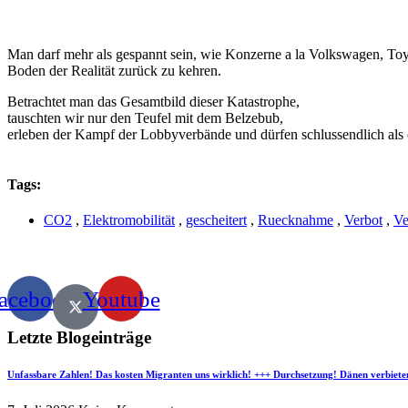
Man darf mehr als gespannt sein, wie Konzerne a la Volkswagen, Toyo
Boden der Realität zurück zu kehren.
Betrachtet man das Gesamtbild dieser Katastrophe,
tauschten wir nur den Teufel mit dem Belzebub,
erleben der Kampf der Lobbyverbände und dürfen schlussendlich als 
Tags:
CO2
,
Elektromobilität
,
gescheitert
,
Ruecknahme
,
Verbot
,
Ve
acebook
Youtube
Letzte Blogeinträge
Unfassbare Zahlen! Das kosten Migranten uns wirklich! +++ Durchsetzung! Dänen verbiete