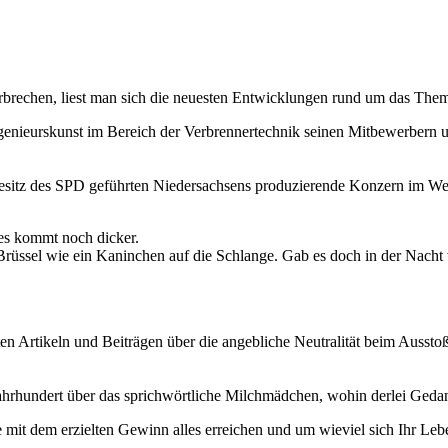
rbrechen, liest man sich die neuesten Entwicklungen rund um das Them
nieurskunst im Bereich der Verbrennertechnik seinen Mitbewerbern um 
m Besitz des SPD geführten Niedersachsens produzierende Konzern im We
es kommt noch dicker.
 Brüssel wie ein Kaninchen auf die Schlange. Gab es doch in der Nach
 Artikeln und Beiträgen über die angebliche Neutralität beim Ausstoß 
 Jahrhundert über das sprichwörtliche Milchmädchen, wohin derlei Geda
it dem erzielten Gewinn alles erreichen und um wieviel sich Ihr Leb