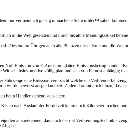
g, denn nur vermeintlich geistig umnachtete Schwurbler™ sahen komm
lich in die Welt gesetzten und durch bezahlte Meinungsartikel befeue
d. Dies tun im Übrigen auch alle Pflanzen dieser Erde und die Weltmee
n Null Emission von E-Autos um glatten Emissionsbetrug handelt. Keine
e Wirtschaftslokomotive völlig platt und sich von Fernost abhängig mac
er Fahrzeuge eine Emission verursacht welche ein Verbrennerfahrzeug 
hon wurde bewusst ausgeklammert. Zudem kommt noch hinzu, dass es 
eu beim Händler stehend stets altern.
ese Kisten nach Auslauf der Förderzeit kaum noch Kilometer machen u
eigerten anzuerkennen, dass auch der mit Verbrennungstechnik erzeugt
e Abgase.