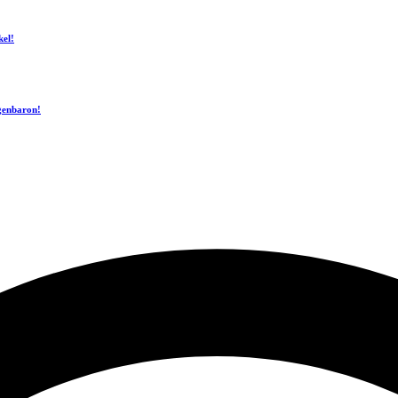
kel!
ogenbaron!