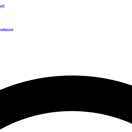
kel!
ogenbaron!