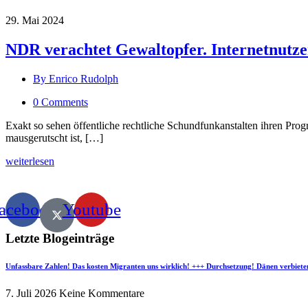
29. Mai 2024
NDR verachtet Gewaltopfer. Internetnutze
By Enrico Rudolph
0 Comments
Exakt so sehen öffentliche rechtliche Schundfunkanstalten ihren Prog
mausgerutscht ist, […]
weiterlesen
acebook
Youtube
Letzte Blogeinträge
Unfassbare Zahlen! Das kosten Migranten uns wirklich! +++ Durchsetzung! Dänen verbiete
7. Juli 2026
Keine Kommentare