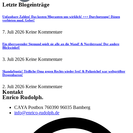
Letzte Blogeinträge
Unfassbare Zahlen! Das kosten Migranten uns wirklich! +++ Durchsetzung! Dänen
verbieten musl. Gebet!
7. Juli 2026
Keine Kommentare
Ein überragender Sigmund spielt sie alle an die Wand! & Nordstream! Der andere
Blickwinkel!
3. Juli 2026
Keine Kommentare
Skandaljustiz! Tödliche Oma gegen Rechts wieder frei! & Polizeichef war weltgrößter
Drogenbaron!
2. Juli 2026
Keine Kommentare
Kontakt
Enrico Rudolph.
CAYA Postbox 760390 96035 Bamberg
info@enrico-rudolph.de