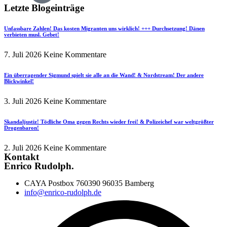
Letzte Blogeinträge
Unfassbare Zahlen! Das kosten Migranten uns wirklich! +++ Durchsetzung! Dänen
verbieten musl. Gebet!
7. Juli 2026
Keine Kommentare
Ein überragender Sigmund spielt sie alle an die Wand! & Nordstream! Der andere
Blickwinkel!
3. Juli 2026
Keine Kommentare
Skandaljustiz! Tödliche Oma gegen Rechts wieder frei! & Polizeichef war weltgrößter
Drogenbaron!
2. Juli 2026
Keine Kommentare
Kontakt
Enrico Rudolph.
CAYA Postbox 760390 96035 Bamberg
info@enrico-rudolph.de