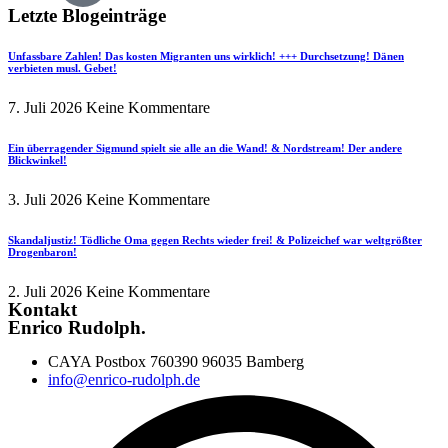
Letzte Blogeinträge
Unfassbare Zahlen! Das kosten Migranten uns wirklich! +++ Durchsetzung! Dänen
verbieten musl. Gebet!
7. Juli 2026
Keine Kommentare
Ein überragender Sigmund spielt sie alle an die Wand! & Nordstream! Der andere
Blickwinkel!
3. Juli 2026
Keine Kommentare
Skandaljustiz! Tödliche Oma gegen Rechts wieder frei! & Polizeichef war weltgrößter
Drogenbaron!
2. Juli 2026
Keine Kommentare
Kontakt
Enrico Rudolph.
CAYA Postbox 760390 96035 Bamberg
info@enrico-rudolph.de