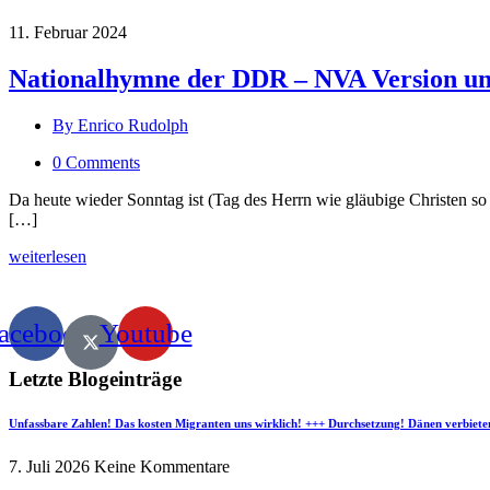
11. Februar 2024
Nationalhymne der DDR – NVA Version und
By Enrico Rudolph
0 Comments
Da heute wieder Sonntag ist (Tag des Herrn wie gläubige Christen s
[…]
weiterlesen
acebook
Youtube
Letzte Blogeinträge
Unfassbare Zahlen! Das kosten Migranten uns wirklich! +++ Durchsetzung! Dänen verbiete
7. Juli 2026
Keine Kommentare