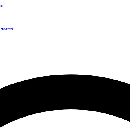
kel!
ogenbaron!