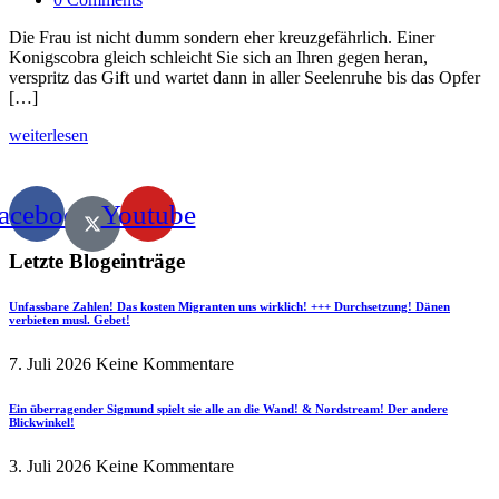
Die Frau ist nicht dumm sondern eher kreuzgefährlich. Einer
Konigscobra gleich schleicht Sie sich an Ihren gegen heran,
verspritz das Gift und wartet dann in aller Seelenruhe bis das Opfer
[…]
weiterlesen
acebook
Youtube
Letzte Blogeinträge
Unfassbare Zahlen! Das kosten Migranten uns wirklich! +++ Durchsetzung! Dänen
verbieten musl. Gebet!
7. Juli 2026
Keine Kommentare
Ein überragender Sigmund spielt sie alle an die Wand! & Nordstream! Der andere
Blickwinkel!
3. Juli 2026
Keine Kommentare