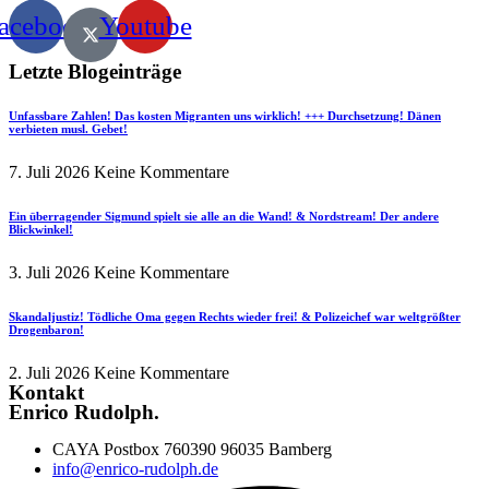
acebook
Youtube
Letzte Blogeinträge
Unfassbare Zahlen! Das kosten Migranten uns wirklich! +++ Durchsetzung! Dänen
verbieten musl. Gebet!
7. Juli 2026
Keine Kommentare
Ein überragender Sigmund spielt sie alle an die Wand! & Nordstream! Der andere
Blickwinkel!
3. Juli 2026
Keine Kommentare
Skandaljustiz! Tödliche Oma gegen Rechts wieder frei! & Polizeichef war weltgrößter
Drogenbaron!
2. Juli 2026
Keine Kommentare
Kontakt
Enrico Rudolph.
CAYA Postbox 760390 96035 Bamberg
info@enrico-rudolph.de