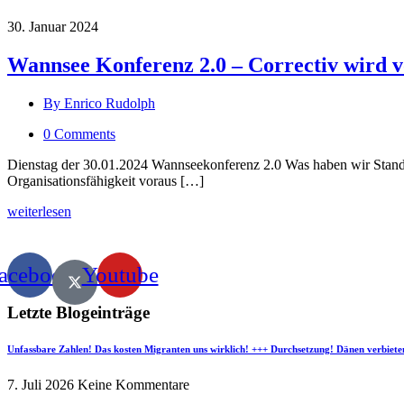
30. Januar 2024
Wannsee Konferenz 2.0 – Correctiv wird v
By Enrico Rudolph
0 Comments
Dienstag der 30.01.2024 Wannseekonferenz 2.0 Was haben wir Stand he
Organisationsfähigkeit voraus […]
weiterlesen
acebook
Youtube
Letzte Blogeinträge
Unfassbare Zahlen! Das kosten Migranten uns wirklich! +++ Durchsetzung! Dänen verbiete
7. Juli 2026
Keine Kommentare