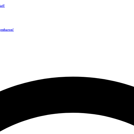
kel!
ogenbaron!