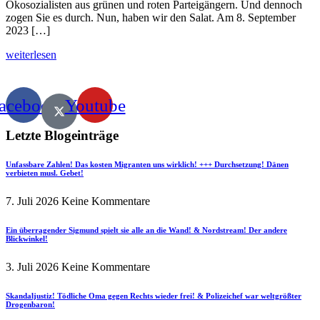
Ökosozialisten aus grünen und roten Parteigängern. Und dennoch
zogen Sie es durch. Nun, haben wir den Salat. Am 8. September
2023 […]
weiterlesen
acebook
Youtube
Letzte Blogeinträge
Unfassbare Zahlen! Das kosten Migranten uns wirklich! +++ Durchsetzung! Dänen
verbieten musl. Gebet!
7. Juli 2026
Keine Kommentare
Ein überragender Sigmund spielt sie alle an die Wand! & Nordstream! Der andere
Blickwinkel!
3. Juli 2026
Keine Kommentare
Skandaljustiz! Tödliche Oma gegen Rechts wieder frei! & Polizeichef war weltgrößter
Drogenbaron!