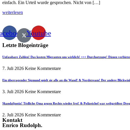
einfach. Ein Urteil wurde gesprochen. Nicht von […]
weiterlesen
acebook
Youtube
Letzte Blogeinträge
Unfassbare Zahlen! Das kosten Migranten uns wirklich! +++ Durchsetzung! Dänen verbiete
7. Juli 2026
Keine Kommentare
Ein überragender Sigmund spielt sie alle an die Wand! & Nordstream! Der andere Blickwin
3. Juli 2026
Keine Kommentare
Skandaljustiz! Tödliche Oma gegen Rechts wieder frei! & Polizeichef war weltgrößter Dr
2. Juli 2026
Keine Kommentare
Kontakt
Enrico Rudolph.