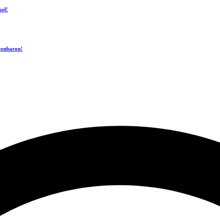
kel!
ogenbaron!