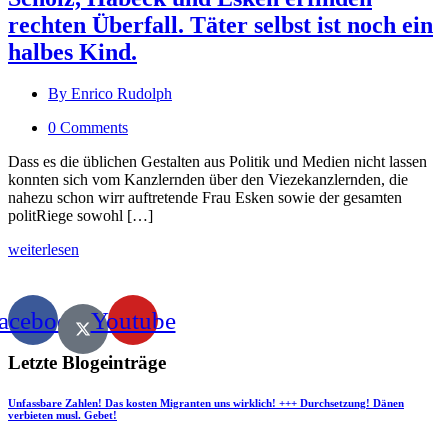
rechten Überfall. Täter selbst ist noch ein
halbes Kind.
By Enrico Rudolph
0 Comments
Dass es die üblichen Gestalten aus Politik und Medien nicht lassen
konnten sich vom Kanzlernden über den Viezekanzlernden, die
nahezu schon wirr auftretende Frau Esken sowie der gesamten
politRiege sowohl […]
weiterlesen
acebook
Youtube
Letzte Blogeinträge
Unfassbare Zahlen! Das kosten Migranten uns wirklich! +++ Durchsetzung! Dänen
verbieten musl. Gebet!