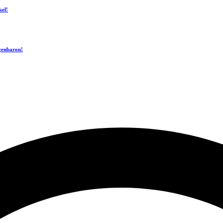
kel!
ogenbaron!