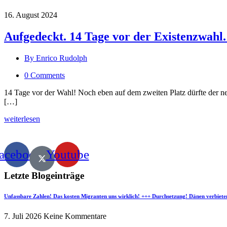
16. August 2024
Aufgedeckt. 14 Tage vor der Existenzwah
By Enrico Rudolph
0 Comments
14 Tage vor der Wahl! Noch eben auf dem zweiten Platz dürfte der n
[…]
weiterlesen
acebook
Youtube
Letzte Blogeinträge
Unfassbare Zahlen! Das kosten Migranten uns wirklich! +++ Durchsetzung! Dänen verbiete
7. Juli 2026
Keine Kommentare