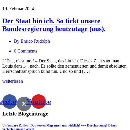
19. Februar 2024
Der Staat bin ich. So tickt unsere
Bundesregierung heutzutage (aus).
By Enrico Rudolph
0 Comments
L’État, c’est moi! – Der Staat, das bin ich. Dieses Zitat sagt man
Louis dem 14. nach. Es sollte den zementierten und damit absoluten
Herrschaftsanspruch kund tun. Und so und […]
weiterlesen
acebook
Youtube
Letzte Blogeinträge
Unfassbare Zahlen! Das kosten Migranten uns wirklich! +++ Durchsetzung! Dänen
verbieten musl. Gebet!