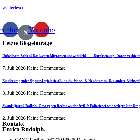
weiterlesen
acebook
Youtube
Letzte Blogeinträge
Unfassbare Zahlen! Das kosten Migranten uns wirklich! +++ Durchsetzung! Dänen verbiete
7. Juli 2026
Keine Kommentare
Ein überragender Sigmund spielt sie alle an die Wand! & Nordstream! Der andere Blickwin
3. Juli 2026
Keine Kommentare
Skandaljustiz! Tödliche Oma gegen Rechts wieder frei! & Polizeichef war weltgrößter Dr
2. Juli 2026
Keine Kommentare
Kontakt
Enrico Rudolph.
CAYA Postbox 760390 96035 Bamberg