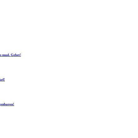
n musl. Gebet!
kel!
ogenbaron!