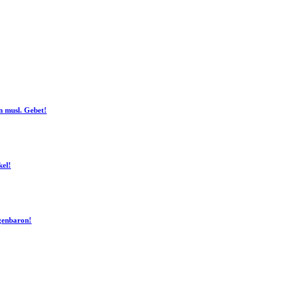
n musl. Gebet!
kel!
ogenbaron!