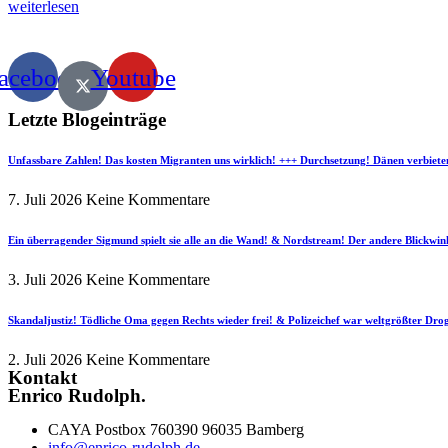
weiterlesen
acebook
Youtube
Letzte Blogeinträge
Unfassbare Zahlen! Das kosten Migranten uns wirklich! +++ Durchsetzung! Dänen verbiete
7. Juli 2026
Keine Kommentare
Ein überragender Sigmund spielt sie alle an die Wand! & Nordstream! Der andere Blickwin
3. Juli 2026
Keine Kommentare
Skandaljustiz! Tödliche Oma gegen Rechts wieder frei! & Polizeichef war weltgrößter Dr
2. Juli 2026
Keine Kommentare
Kontakt
Enrico Rudolph.
CAYA Postbox 760390 96035 Bamberg
info@enrico-rudolph.de